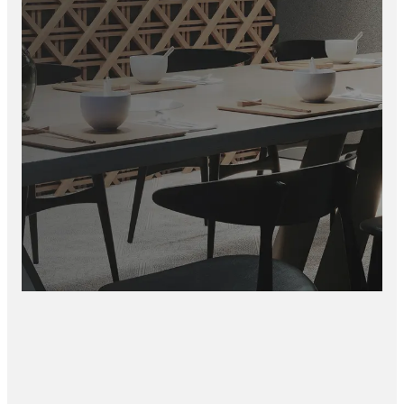
Modern alternatief voor verf, behang en tegels
Onze wandpanelen bieden een snelle en luxe oplossing voor
traditionele wandafwerking.
De voordelen:
Geen droogtijd zoals bij verf of stucwerk
Geen voegen zoals bij tegels
Geen luchtbellen of scheuren zoals bij behang
Direct een strak eindresultaat
Eenvoudig te vervangen of vernieuwen
Binnen korte tijd geef je jouw ruimte een compleet nieuwe
uitstraling.