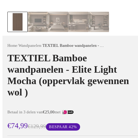
Home
/
Wandpanelen
/
TEXTIEL Bamboe wandpanelen - Elite Light Mocha (oppervlak gewennen wol )
TEXTIEL Bamboe
wandpanelen - Elite Light
Mocha (oppervlak gewennen
wol )
Betaal in 3 delen van
€25,00
met
€74,99
€129,99
BESPAAR
42
%