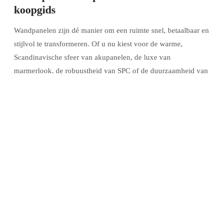
koopgids
Wandpanelen zijn dé manier om een ruimte snel, betaalbaar en
stijlvol te transformeren. Of u nu kiest voor de warme,
Scandinavische sfeer van akupanelen, de luxe van
marmerlook, de robuustheid van SPC of de duurzaamheid van
bamboe — het juiste wandpaneel maakt een wand van een
vlak oppervlak tot een blikvanger. Deze gids helpt u de juiste
keuze maken.
Welk type wandpaneel past bij mij?
Akoestische panelen (Akupanelen):
houten latten op
viltbacking. Warm, Scandinavisch, geluiddempend. Ideaal
voor woonkamer, slaapkamer en kantoor.
PVC marmerlook panelen:
100% waterbestendig, luxe
marmeruitstraling. Ideaal voor badkamer, keuken en toilet.