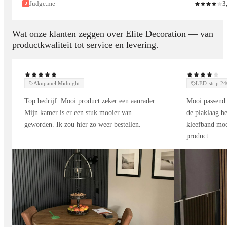
Judge.me
3
J
Houtlook wandpanelen
Marmerlook wandpanelen
Wat onze klanten zeggen over Elite Decoration — van
productkwaliteit tot service en levering.
Betonlook wandpanelen
Moderne textuur designs
Akupanel Midnight
LED-strip 
De hoogwaardige afwerking en realistische structuren zorgen
voor een luxe uitstraling die nauwelijks van echte materialen te
Top bedrijf. Mooi product zeker een aanrader.
Mooi passend 
onderscheiden is.
Mijn kamer is er een stuk mooier van
de plaklaag be
geworden. Ik zou hier zo weer bestellen.
kleefband moe
product.
Eenvoudige montage zonder breekwerk
Geen ingewikkelde verbouwing of professioneel gereedschap
nodig. De panelen zijn ontworpen voor snelle en eenvoudige
montage.