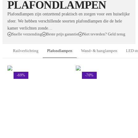
PLAFONDLAMPEN
Plafondlampen zijn ontzettend praktisch en zorgen voor een huiselijke
sfeer. We hebben verschillende soorten plafondlampen die de hele
kamer verlichten zonde…
Snelle verzending
Beste prijs garantie
Niet tevreden? Geld terug
Railverlichting
Plafondlampen
Wand- & hanglampen
LED st
-
69
%
-
70
%