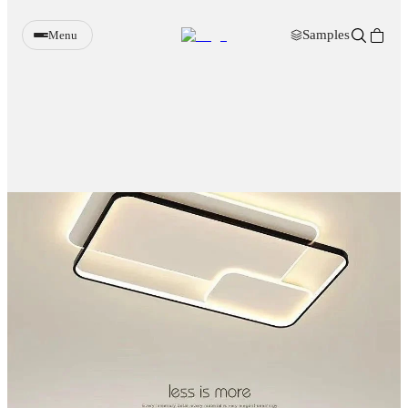
Samples
Menu
Wandpanelen
Verlichting
Meubels
Sfeerhaarden
Decoratie
Accessoires
Samples