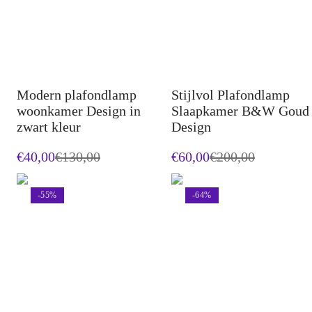
Modern plafondlamp
Stijlvol Plafondlamp
woonkamer Design in
Slaapkamer B&W Goud
zwart kleur
Design
€40,00
€
130,00
€60,00
€
200,00
-
55
%
-
64
%