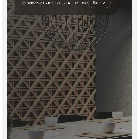
Achterweg-Zuid 82B, 2161 DZ Lisse
Route
Eenvoudig schoon te maken
Onderhoudsarm en duurzaam
Ideaal voor langdurig buitengebruik
Zo geniet u van een prachtige gevel zonder zorgen of intensief
onderhoud.
Belangrijk om te weten :
U heeft gemiddeld 10 schroeven per paneel nodig.
Totale breedte paneel:
22 cm
Zichtbare breedte na montage:
ongeveer 20 cm
Het overige gedeelte wordt gebruikt voor overlap en
bevestiging van panelen