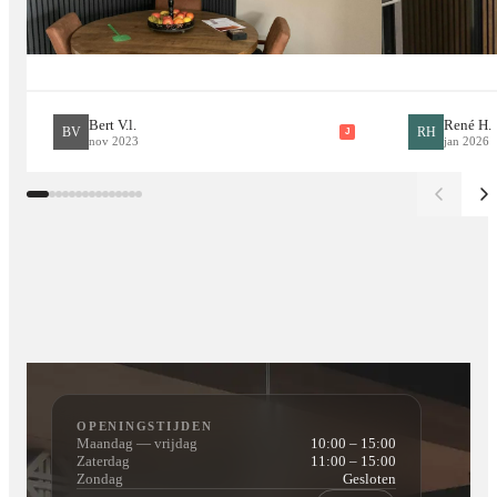
hoekprofielen verkrijgbaar in dezelfde kleur als de
gevelpanelen. Hiermee werkt u hoeken en randen perfect af
voor een luxe en strak eindresultaat.
Bert V.l.
René H.
BV
RH
J
nov 2023
jan 2026
Duurzaam en onderhoudsvriendelijk
In tegenstelling tot traditioneel hout hoeft composiet niet
geschuurd, geschilderd of gebeitst te worden. Het materiaal is
speciaal ontwikkeld om bestand te zijn tegen verschillende
weersomstandigheden en behoudt langdurig zijn kleur en
uitstraling.
Waarom Kiezen voor compositie
OPENINGSTIJDEN
Bestand tegen regen, vorst en UV-straling
Maandag — vrijdag
10:00 – 15:00
Zaterdag
11:00 – 15:00
Rot en splintert niet
Zondag
Gesloten