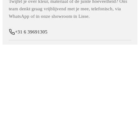
Twijfel je over kleur, materiaal of de juiste hoeveelheid? Ons
team denkt graag vrijblijvend met je mee, telefonisch, via
WhatsApp of in onze showroom in Lisse.
+31 6 39691305
info@elite-decoration.nl
Stuur ons een WhatsApp
Neem contact op
KOOPADVIES
Alles over
Wandpanelen