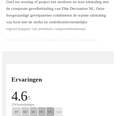
Geef uw woning of project een moderne en luxe uitstraling met
de composiet gevelbekleding van Elite Decoration NL. Onze
hoogwaardige gevelpanelen combineren de warme uitstraling
van hout met de sterke en onderhoudsvriendelijke
eigenschappen van premium composietmateriaal.
Of u nu kiest voor een moderne gevel of een natuurlijke
houtlook, composiet gevelbekleding zorgt voor een strak en
stijlvol eindresultaat dat jarenlang mooi blijft.
Luxe uitstraling met de voordelen van composiet
Ervaringen
De gevelpanelen zijn voorzien van een realistische
4.6
houtstructuur en hoogwaardige afwerking, waardoor ze bijna
/5
niet van echt hout te onderscheiden zijn. Tegelijkertijd profiteert
239 beoordelingen
u van alle voordelen van duurzaam composiet.
BV
RH
AK
FM
WN
+234