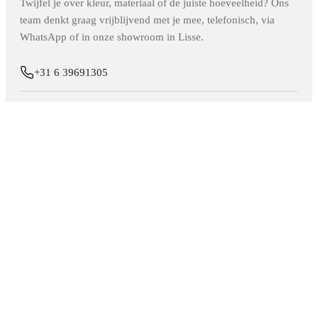
Twijfel je over kleur, materiaal of de juiste hoeveelheid? Ons
team denkt graag vrijblijvend met je mee, telefonisch, via
WhatsApp of in onze showroom in Lisse.
+31 6 39691305
info@elite-decoration.nl
Stuur ons een WhatsApp
Neem contact op
KOOPADVIES
Alles over
Wandpanelen