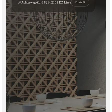
Achterweg-Zuid 82B, 2161 DZ Lisse
Route
Eenvoudig schoon te maken
Onderhoudsarm en duurzaam
Ideaal voor langdurig buitengebruik
Zo geniet u van een prachtige gevel zonder zorgen of intensief
onderhoud.
Belangrijk om te weten :
U heeft gemiddeld 10 schroeven per paneel nodig.
Totale breedte paneel:
22 cm
Zichtbare breedte na montage:
ongeveer 20 cm
Het overige gedeelte wordt gebruikt voor overlap en
bevestiging van panelen