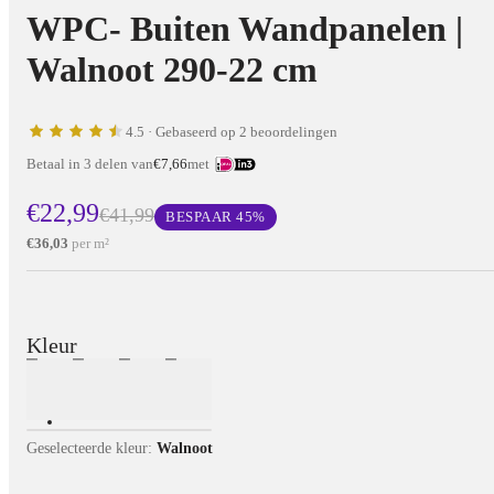
WPC- Buiten Wandpanelen |
Walnoot 290-22 cm
4.5
· Gebaseerd op 2 beoordelingen
Betaal in 3 delen van
€7,66
met
€22,99
€41,99
BESPAAR
45
%
€36,03
per m²
Kleur
Geselecteerde kleur:
Walnoot