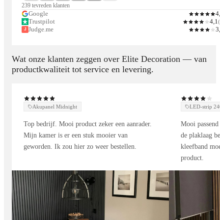
239 tevreden klanten
Voordelen van onze composiet gevelbekleding:
Google
4
Trustpilot
4,1
(
Moderne en natuurlijke uitstraling
Judge.me
3
J
Weerbestendig en kleurvast
Wat onze klanten zeggen over Elite Decoration — van
Onderhoudsarm
productkwaliteit tot service en levering.
Lange levensduur
Bestand tegen vocht en temperatuurschommelingen
Geschikt voor woningen, schuttingen, overkappingen en
Akupanel Midnight
LED-strip 
gevelrenovaties
Top bedrijf. Mooi product zeker een aanrader.
Mooi passend 
Mijn kamer is er een stuk mooier van
de plaklaag be
Dankzij de duurzame samenstelling blijft uw gevel jarenlang
geworden. Ik zou hier zo weer bestellen.
kleefband moe
strak en verzorgd, zonder intensief onderhoud.
product.
Strakke afwerking met hoekprofielen
Voor een nette en professionele afwerking zijn bijpassende