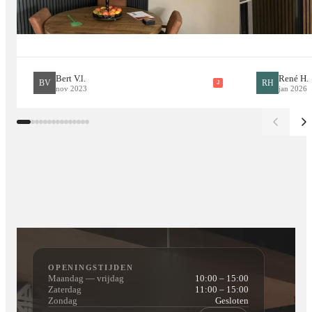
hoekprofielen verkrijgbaar in dezelfde kleur als de
gevelpanelen. Hiermee werkt u hoeken en randen perfect af
voor een luxe en strak eindresultaat.
Bert V.l.
René H.
BV
RH
J
nov 2023
jan 2026
Duurzaam en onderhoudsvriendelijk
In tegenstelling tot traditioneel hout hoeft composiet niet
geschuurd, geschilderd of gebeitst te worden. Het materiaal is
speciaal ontwikkeld om bestand te zijn tegen verschillende
weersomstandigheden en behoudt langdurig zijn kleur en
uitstraling.
Waarom Kiezen voor compositie
OPENINGSTIJDEN
Bestand tegen regen, vorst en UV-straling
Maandag — vrijdag
10:00 – 15:00
Zaterdag
11:00 – 15:00
Rot en splintert niet
Zondag
Gesloten