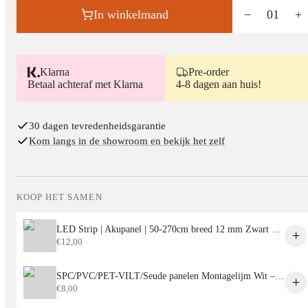
In winkelmand
−
01
+
Klarna
Pre-order
Betaal achteraf met Klarna
4-8 dagen aan huis!
30 dagen tevredenheidsgarantie
Kom langs in de showroom en bekijk het zelf
KOOP HET SAMEN
LED Strip | Akupanel | 50-270cm breed 12 mm Zwart aluminium behuizing
€
12,00
SPC/PVC/PET-VILT/Seude panelen Montagelijm Wit – Sterke Lijm voor Alle Decoratieve Panelen
€
8,00