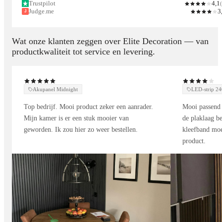
270 x 60 cm Akoestisch Wandpaneel Eiken Donker
Trustpilot
4,1
(
Judge.me
3
J
De kleur donker eiken past bij wit en
Wat onze klanten zeggen over Elite Decoration — van
productkwaliteit tot service en levering.
lichtgrijs.
Natuurlijke houttinten.
Olijfgroen en petrolblauw.
Akupanel Midnight
LED-strip 
Crème en taupe.
Top bedrijf. Mooi product zeker een aanrader.
Mooi passend 
Mijn kamer is er een stuk mooier van
de plaklaag be
geworden. Ik zou hier zo weer bestellen.
kleefband moe
Waarom kiezen voor Elite Decoration:
product.
Gegarandeerde kwaliteit
Beste prijs garantie
De meeste van onze producten zijn eenvoudig zelf te
installeren
We bieden een 30 dagen geld-terug-garantie