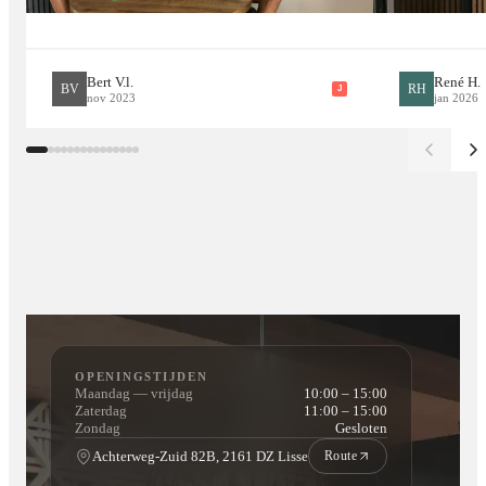
Achteraf betalen met Klarna.
Our shipping is 2-5 workdays
Bert V.l.
René H.
BV
RH
J
nov 2023
jan 2026
Installatiestappen voor
akoestische panelen
donker eiken
:
Maak de muur schoon en zorg ervoor dat deze waterpas en
droog is.
Bepaal de gewenste locatie.
Zaag de panelen indien nodig op de gewenste maat.
Bevestig de panelen met Elite Strong Glue.
OPENINGSTIJDEN
Je kunt er decoratie aan toevoegen om er een uniek element
Maandag — vrijdag
10:00 – 15:00
Zaterdag
11:00 – 15:00
van te maken.
Zondag
Gesloten
Achterweg-Zuid 82B, 2161 DZ Lisse
Route