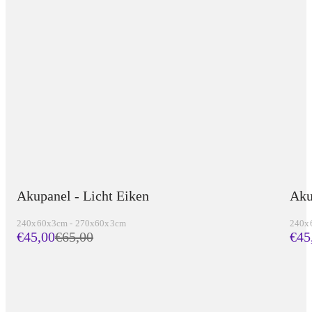
Akupanel - Licht Eiken
Aku
240x60x3cm - 270x60x3cm
240x
€45,00
€
65,00
€45