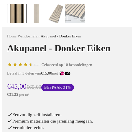
Home
/
Wandpanelen
/
Akupanel - Donker Eiken
Akupanel - Donker Eiken
4.4
· Gebaseerd op 10 beoordelingen
Betaal in 3 delen van
€15,00
met
€45,00
€65,00
BESPAAR
31
%
€31,25
per m²
Eenvoudig zelf installeren.
Premium materialen die jarenlang meegaan.
Vermindert echo.