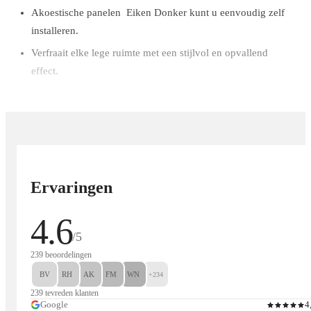
Akoestische panelen Eiken Donker kunt u eenvoudig zelf
installeren.
Verfraait elke lege ruimte met een stijlvol en opvallend
effect.
Hoogwaardige, premium materialen die jarenlang meegaan.
Toepassingen van Akoestisch Wandpaneel:
Woonkamers: Elegante uitstraling + vermindert echo.
Ervaringen
Kantoren: Focus en helderheid tijdens vergaderingen.
Restaurants en cafés: Rustige en comfortabele klantervaring.
4.6
/5
239 beoordelingen
Beschikbare afmetingen en gewichten:
BV
RH
AK
FM
WN
+234
240 x 60 cm Akoestische panelen Eiken Donker
239 tevreden klanten
Google
4