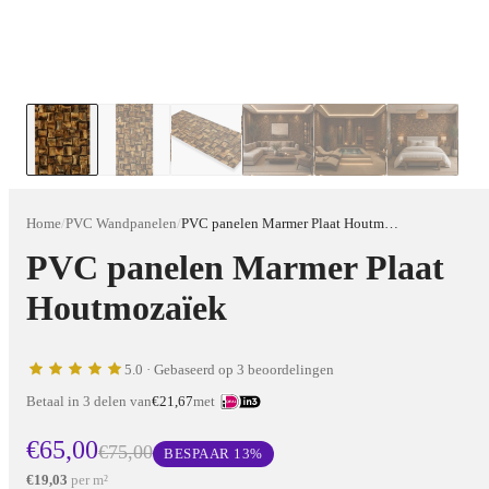
Home
/
PVC Wandpanelen
/
PVC panelen Marmer Plaat Houtmozaïek
PVC panelen Marmer Plaat
Houtmozaïek
5.0
· Gebaseerd op 3 beoordelingen
Betaal in 3 delen van
€21,67
met
€65,00
€75,00
BESPAAR
13
%
€19,03
per m²