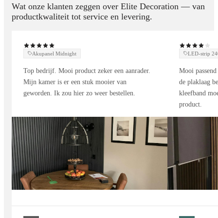
Wat onze klanten zeggen over Elite Decoration — van
productkwaliteit tot service en levering.
Badkamer:
creëer een spa-achtige sfeer met warme
houtaccenten en een luxueuze marmerlook
Keuken:
als spatwand voor een elegante afwerking die
Akupanel Midnight
LED-strip 
makkelijk schoon te maken is
Woonkamer of hal:
accentmuur met een opvallend
Top bedrijf. Mooi product zeker een aanrader.
Mooi passend 
mozaïekpatroon en natuurlijke charme
Mijn kamer is er een stuk mooier van
de plaklaag be
Slaapkamer:
geworden. Ik zou hier zo weer bestellen.
decoratieve wand die rust en warmte toevoegt aan
kleefband moe
product.
de ruimte
Dit wandpaneel marmerlook geeft elk interieur een unieke mix
van modern design en natuurlijke elegantie.
Beschikbare afmetingen
Afmeting: 280 x 122 cm
Handig formaat dat eenvoudig te plaatsen is en minimale