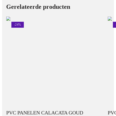
Gerelateerde producten
-
24
%
PVC PANELEN CALACATA GOUD
PV