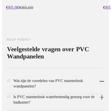
€65,00
€
85,00
€65
HULP NODIG?
Veelgestelde vragen over PVC
Wandpanelen
01
Wat zijn de voordelen van PVC marmerlook
wandpanelen?
02
Is PVC marmerlook waterbestendig genoeg voor de
PVC marmerlook panelen zijn licht in gewicht, eenvoudig
badkamer?
zelf te monteren en aanzienlijk goedkoper dan natuursteen of
SPC-varianten, terwijl ze toch dezelfde luxe marmeren