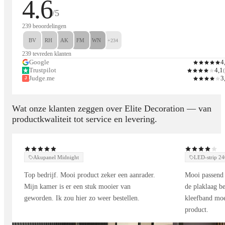
4.6
/5
239 beoordelingen
BV
RH
AK
FM
WN
+234
239 tevreden klanten
Google
4
Trustpilot
4,1
(
Judge.me
3
J
Wat onze klanten zeggen over Elite Decoration — van
productkwaliteit tot service en levering.
Akupanel Midnight
LED-strip 
Top bedrijf. Mooi product zeker een aanrader.
Mooi passend 
Mijn kamer is er een stuk mooier van
de plaklaag be
geworden. Ik zou hier zo weer bestellen.
kleefband moe
product.