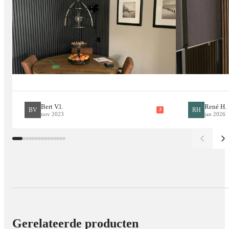
Bert V.l.
René H.
BV
RH
J
nov 2023
jan 2026
Gerelateerde producten