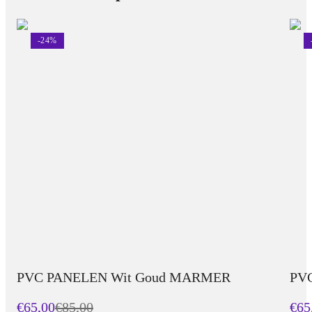
-
24
%
PVC PANELEN Wit Goud MARMER
PV
€65,00
€
85,00
€65