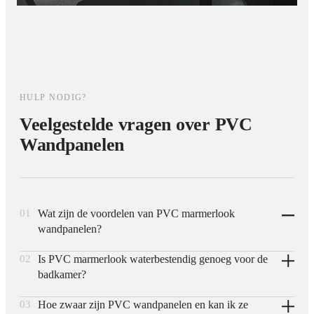
HULP NODIG?
Veelgestelde vragen over PVC
Wandpanelen
01
Wat zijn de voordelen van PVC marmerlook
wandpanelen?
02
Is PVC marmerlook waterbestendig genoeg voor de
PVC marmerlook panelen zijn licht in gewicht, eenvoudig
badkamer?
zelf te monteren en aanzienlijk goedkoper dan natuursteen of
SPC-varianten, terwijl ze toch dezelfde luxe marmeren
03
Hoe zwaar zijn PVC wandpanelen en kan ik ze
Ja, PVC is van zichzelf waterbestendig en daardoor