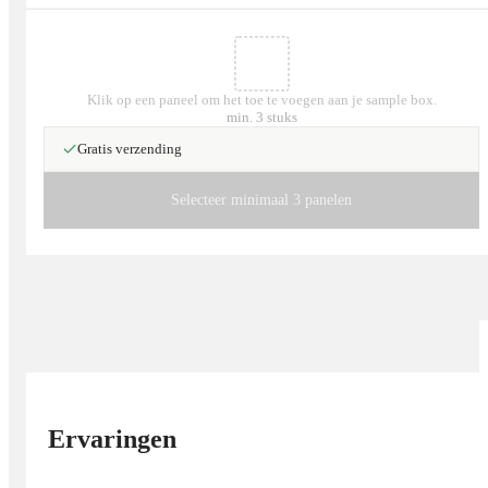
Gebruik warme verlichting om de marmerstructuur extra tot zijn
recht te laten komen.
In moderne badkamers past het uitstekend bij zwarte kranen en
Klik op een paneel om het toe te voegen aan je sample box.
minimalistische meubels.
min. 3 stuks
In woonkamers kun je het combineren met grijze stoffen en
Gratis verzending
metalen details voor een industriële, chique look.
Selecteer minimaal 3 panelen
Ervaringen