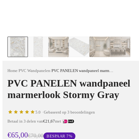
Home
/
PVC Wandpanelen
/
PVC PANELEN wandpaneel marmerlook Stormy Gray
PVC PANELEN wandpaneel
marmerlook Stormy Gray
5.0
· Gebaseerd op 3 beoordelingen
Betaal in 3 delen van
€21,67
met
€65,00
€70,00
BESPAAR
7
%