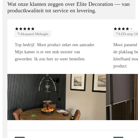
Wat onze klanten zeggen over Elite Decoration — van
tegels
productkwaliteit tot service en levering.
Keuken
: als spatwand achter het aanrecht voor een luxe
marmerlook
Akupanel Midnight
LED-strip 
Woonkamer
: creëer een stijlvolle accentmuur met gouden
Top bedrijf. Mooi product zeker een aanrader.
Mooi passend 
details
Mijn kamer is er een stuk mooier van
de plaklaag be
geworden. Ik zou hier zo weer bestellen.
kleefband moe
Slaapkamer
: voegt warmte en verfijning toe aan je interieur
product.
Dit
marmer wandpaneel
geeft elke ruimte een chique en tijdloze
uitstraling.
Beschikbare afmetingen
Afmeting:
280 x 122 cm
Standaardformaat dat makkelijk te installeren is.
Ook leverbaar als marmer wandpaneel op maat voor unieke