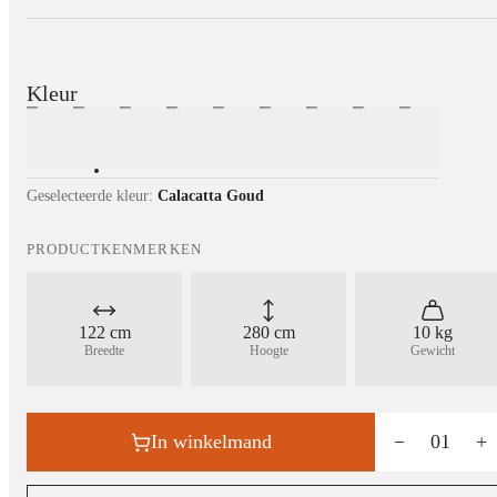
Kleur
Geselecteerde kleur:
Calacatta Goud
PRODUCTKENMERKEN
122 cm
280 cm
10 kg
Breedte
Hoogte
Gewicht
In winkelmand
−
01
+