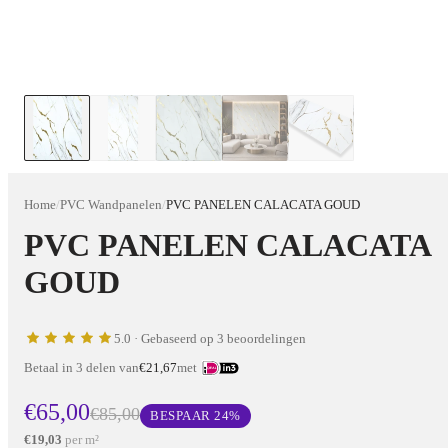
Home
/
PVC Wandpanelen
/
PVC PANELEN CALACATA GOUD
PVC PANELEN CALACATA
GOUD
5.0
· Gebaseerd op 3 beoordelingen
Betaal in 3 delen van
€21,67
met
€65,00
€85,00
BESPAAR
24
%
€19,03
per m²