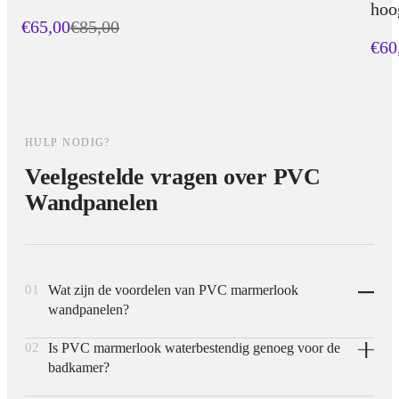
hoo
€65,00
€
85,00
€60
HULP NODIG?
Veelgestelde vragen over PVC
Wandpanelen
01
Wat zijn de voordelen van PVC marmerlook
wandpanelen?
02
Is PVC marmerlook waterbestendig genoeg voor de
PVC marmerlook panelen zijn licht in gewicht, eenvoudig
badkamer?
zelf te monteren en aanzienlijk goedkoper dan natuursteen of
SPC-varianten, terwijl ze toch dezelfde luxe marmeren