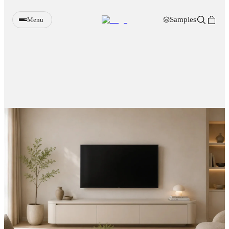
Samples
Menu
Wandpanelen
Verlichting
Meubels
Sfeerhaarden
Decoratie
Accessoires
Samples