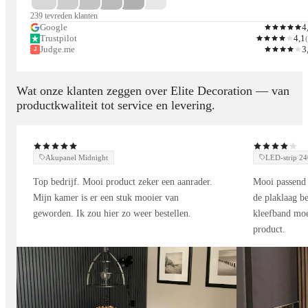
rechte lijnen of hoeken moeiteloos met connectors om jouw
239 tevreden klanten
unieke lichtopstelling te creëren.
Google
4
Trustpilot
4,1
(
Perfect voor wie stijlvolle, energiezuinige en aanpasbare
Judge.me
3
J
verlichting wil, zonder concessies te doen aan design.
Wat onze klanten zeggen over Elite Decoration — van
productkwaliteit tot service en levering.
Akupanel Midnight
LED-strip 
Top bedrijf. Mooi product zeker een aanrader.
Mooi passend 
Mijn kamer is er een stuk mooier van
de plaklaag be
geworden. Ik zou hier zo weer bestellen.
kleefband moe
product.