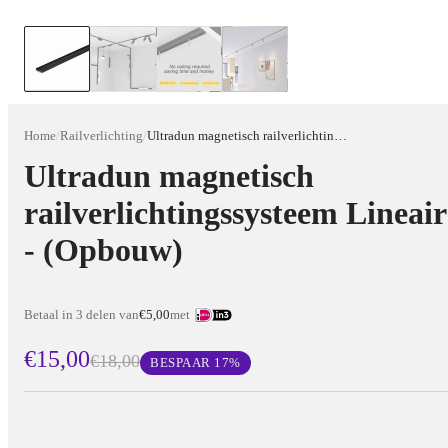
Home
/
Railverlichting
/
Ultradun magnetisch railverlichtingssysteem Lineair - (Opbouw)
Ultradun magnetisch
railverlichtingssysteem Lineair
- (Opbouw)
Betaal in 3 delen van
€5,00
met
€15,00
€18,00
BESPAAR
17
%