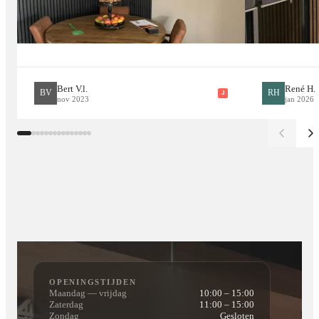
Bert V.l.
René H.
BV
RH
J
nov 2023
jan 2026
OPENINGSTIJDEN
Maandag — vrijdag
10:00 – 15:00
Zaterdag
11:00 – 15:00
Zondag
Gesloten