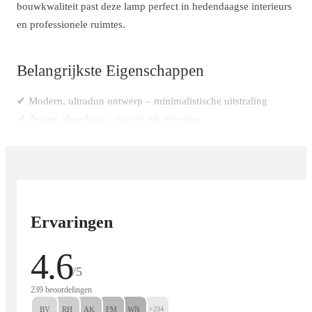
bouwkwaliteit past deze lamp perfect in hedendaagse interieurs
en professionele ruimtes.
Belangrijkste Eigenschappen
✔ Modern, ultradun ontwerp – minimalistische uitstraling
✔ Zwarte afwerking – past in elk interieur
✔ Flexibel systeem – combineer met lijn- en hoekconnectors
✔ Eenvoudige montage – snelle installatie zonder gereedschap
✔ Hoogwaardige materialen – duurzaamheid en stijl
Waarom kiezen voor de ST1 Magnetische
Ervaringen
Spoorlamp?
4.6
/5
De ST1-serie biedt een innovatief railsysteem met flexibele
239 beoordelingen
configuraties, ideaal voor elk interieurontwerp. Combineer
BV
RH
AK
FM
WN
+234