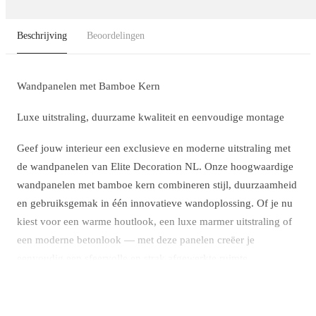
Beschrijving
Beoordelingen
Wandpanelen met Bamboe Kern
Luxe uitstraling, duurzame kwaliteit en eenvoudige montage
Geef jouw interieur een exclusieve en moderne uitstraling met
de wandpanelen van Elite Decoration NL. Onze hoogwaardige
wandpanelen met bamboe kern combineren stijl, duurzaamheid
en gebruiksgemak in één innovatieve wandoplossing. Of je nu
kiest voor een warme houtlook, een luxe marmer uitstraling of
een moderne betonlook — met deze panelen creëer je
eenvoudig een sfeervolle en strak afgewerkte ruimte.
Dankzij de sterke maar lichtgewicht bamboe kern zijn de
panelen eenvoudig te verwerken en geschikt voor vrijwel