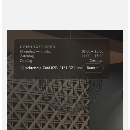
Kantoren
Commerciële ruimtes
De panelen zijn daarnaast schimmelwerend en eenvoudig
schoon te maken, waardoor ze ideaal zijn voor dagelijks
gebruik.
OPENINGSTIJDEN
Maandag — vrijdag
10:00 – 15:00
Zaterdag
11:00 – 15:00
Zondag
Gesloten
Sterke en duurzame bamboe kern
Achterweg-Zuid 82B, 2161 DZ Lisse
Route
De kern van de panelen bestaat uit bamboe: een sterk, flexibel
en milieuvriendelijk materiaal. Bamboe groeit snel terug en is
daardoor een duurzamere keuze dan veel traditionele
materialen zoals MDF of PVC.
Waarom kiezen voor een bamboe kern?
Lichtgewicht maar zeer stevig