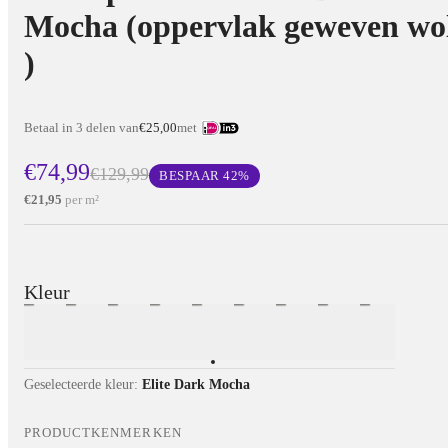
Mocha (oppervlak geweven wo
)
Betaal in 3 delen van
€25,00
met
€74,99
€129,99
BESPAAR
42
%
€21,95
per m²
Kleur
Geselecteerde kleur:
Elite Dark Mocha
PRODUCTKENMERKEN