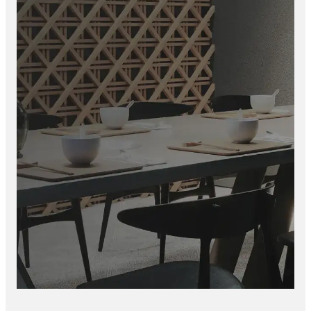
Flexibel voor perfecte plaatsing
Lange levensduur
Milieuvriendelijk en duurzaam
Minder belasting voor het milieu
Zo kies je niet alleen voor een stijlvolle wand, maar ook voor
een bewuste investering in kwaliteit en duurzaamheid.
Modern alternatief voor verf, behang en tegels
Onze wandpanelen bieden een snelle en luxe oplossing voor
traditionele wandafwerking.
De voordelen:
Geen droogtijd zoals bij verf of stucwerk