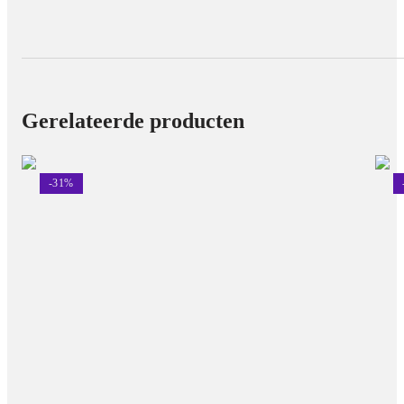
Geen voegen zoals bij tegels
Geen luchtbellen of scheuren zoals bij behang
Direct een strak eindresultaat
Eenvoudig te vervangen of vernieuwen
Gerelateerde producten
Binnen korte tijd geef je jouw ruimte een compleet nieuwe
uitstraling.
-
31
%
Snelle levering en hoogwaardige kwaliteit
Bij Elite Decoration NL staan kwaliteit en service centraal. Wij
zorgen voor een snelle levering en hoogwaardige producten
waar je jarenlang plezier van hebt.
Transformeer jouw interieur eenvoudig met onze luxe
wandpanelen met bamboe kern en ontdek de perfecte