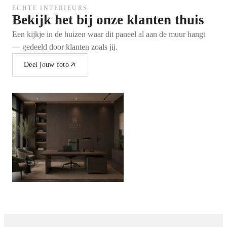
iedere ruimte in huis of op kantoor.
ECHTE INTERIEURS
Bekijk het bij onze klanten thuis
Een kijkje in de huizen waar dit paneel al aan de muur hangt
— gedeeld door klanten zoals jij.
Voor iedere interieurstijl een passend design
Deel jouw foto
De wandpanelen zijn verkrijgbaar in verschillende kleuren,
structuren en designs. Zo is er altijd een stijl die perfect aansluit
bij jouw interieur.
Kies uit onder andere:
Houtlook wandpanelen
Marmerlook wandpanelen
Betonlook wandpanelen
Moderne textuur designs
De hoogwaardige afwerking en realistische structuren zorgen