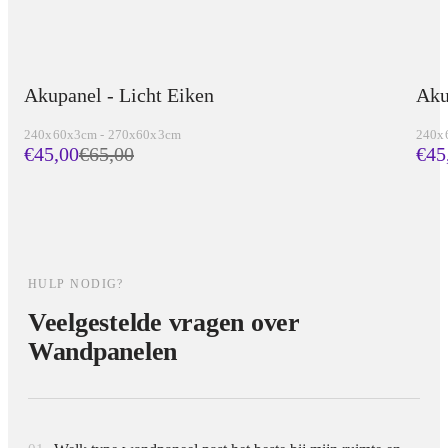
combinatie van design, gemak en duurzaamheid.
Akupanel - Licht Eiken
Aku
240x60x3cm - 270x60x3cm
240x
€45,00
€
65,00
€45
HULP NODIG?
Veelgestelde vragen over
Wandpanelen