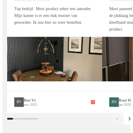
Met montagekit bevestig je de panelen stevig en strak, zonder
Top bedrijf. Mooi product zeker een aanrader.
Mooi passend 
stof of rommel.
Mijn kamer is er een stuk mooier van
de plaklaag be
geworden. Ik zou hier zo weer bestellen.
kleefband moe
product.
Geschikt voor iedere ruimte
Dankzij de waterafstotende en onderhoudsvriendelijke
afwerking zijn de panelen geschikt voor vrijwel elke ruimte.
Perfect voor:
Woonkamers
Slaapkamers
Bert V.l.
René H.
BV
RH
J
nov 2023
jan 2026
Badkamers
Keukens
Hallen