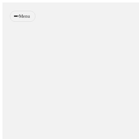
Menu
Wandpanelen
Verlichting
Meubels
Sfeerhaarden
Decoratie
Accessoires
Samples