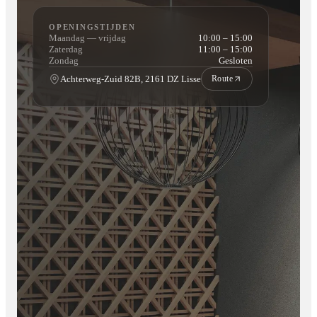
Eenvoudige doe-het-zelf installatie
OPENINGSTIJDEN
Maandag — vrijdag
10:00 – 15:00
Te monteren met lijm van Elite decoration
Zaterdag
11:00 – 15:00
Zondag
Gesloten
Lange levensduur
Achterweg-Zuid 82B, 2161 DZ Lisse
Route
Milieuvriendelijk
Thermisch isolerend
Realistisch reliëf met dieptewerkin
5
color options availabl
Dimensions: 60x120
Thickness: between 3 and 4 cm
Water-resistant feature