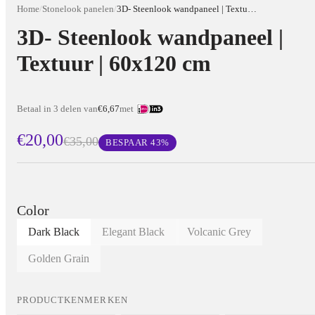
Home
/
Stonelook panelen
/
3D- Steenlook wandpaneel | Textuur | 60x120 cm
3D- Steenlook wandpaneel |
Textuur | 60x120 cm
Betaal in 3 delen van
€6,67
met
€20,00
€35,00
BESPAAR
43
%
Color
Dark Black
Elegant Black
Volcanic Grey
Golden Grain
PRODUCTKENMERKEN