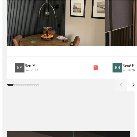
Voeg gouden accessoires toe voor extra elegantie
Gebruik accentverlichting om de marmerstructuur te
benadrukken
Combineer met velvet meubels of houten vloeren voor een
warme, chique look
In de badkamer: combineer met gouden kranen voor een hotel-
Bert V.l.
René H.
BV
RH
J
nov 2023
jan 2026
chique effect
Voordelen op een rij:
Geschikt voor binnen- en buitengebruik
Lichtgewicht (ca. 1 kg per paneel)
Veel variatie onderling
UV- en weersbestendig