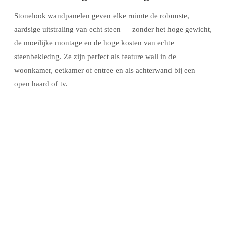
Stonelook wandpanelen geven elke ruimte de robuuste,
aardsige uitstraling van echt steen — zonder het hoge gewicht,
de moeilijke montage en de hoge kosten van echte
steenbekledng. Ze zijn perfect als feature wall in de
woonkamer, eetkamer of entree en als achterwand bij een
open haard of tv.
Stonelook vs. echte steenbekleding
Gewicht:
Echte steenbekleding weegt 20–50 kg/m².
Stonelook panelen wegen 3–8 kg/m² — geen constructieve
aanpassingen nodig.
Prijs:
Echte steenbekleding + legkosten kosten al snel
€80–€200/m². Stonelook panelen kosten een fractie
daarvan.
Montage:
Stonelook plakt u zelf met montagelijm op