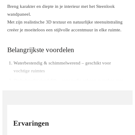
Breng karakter en diepte in je interieur met het Steenlook
wandpaneel.
Met zijn realistische 3D textuur en natuurlijke steenuitstraling
creëer je moeiteloos een stijlvolle accentmuur in elke ruimte.
Belangrijkste voordelen
Waterbestendig & schimmelwerend – geschikt voor
vochtige ruimtes
Onderhoudsvriendelijk – eenvoudig schoon te maken met
een vochtige doek
Lichtgewicht & eenvoudig te plaatsen – perfecte DIY-
oplossing
Luxe Steenlook eyecatchers
Ervaringen
Duurzaam & krasbestendig – lange levensduur en kleurvast
Betaalbare elegantie – premium uitstraling voor een fractie