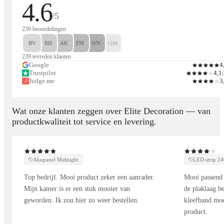
4.6
van de prijs
/5
Ook verkrijgbaar als maatwerk voor specifieke projecten of
239 beoordelingen
commerciële ruimtes.
BV
RH
AK
FM
WN
+234
239 tevreden klanten
Google
4
Waarom kiezen voor Elite Decoration
Trustpilot
4,1
(
Judge.me
3
J
30% lagere prijzen dan de meeste aanbieders
Eenvoudige zelfinstallatie – geen professional nodig
Wat onze klanten zeggen over Elite Decoration — van
productkwaliteit tot service en levering.
30 dagen bedenktijd + achteraf betalen met Klarna
Snelle levering & uitstekende klantenservice
Gegarandeerde kwaliteit & 100% klanttevredenheid
Akupanel Midnight
LED-strip 
Top bedrijf. Mooi product zeker een aanrader.
Mooi passend 
Styling & decoratie tips
Mijn kamer is er een stuk mooier van
de plaklaag be
geworden. Ik zou hier zo weer bestellen.
kleefband moe
Combineer met zachte neutrale tinten (crème, beige) voor een
product.
serene sfeer