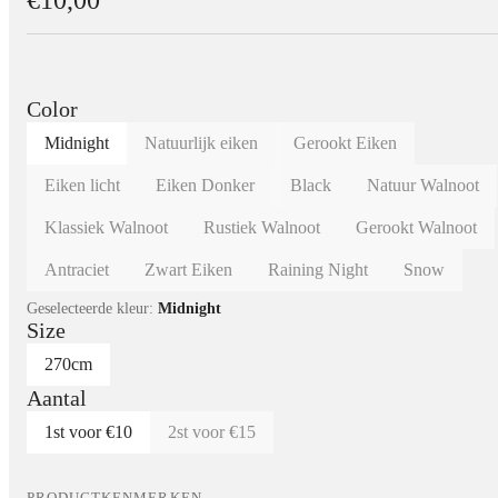
€10,00
Color
Midnight
Natuurlijk eiken
Gerookt Eiken
Eiken licht
Eiken Donker
Black
Natuur Walnoot
Klassiek Walnoot
Rustiek Walnoot
Gerookt Walnoot
Antraciet
Zwart Eiken
Raining Night
Snow
Geselecteerde kleur:
Midnight
Size
270cm
Aantal
1st voor €10
2st voor €15
PRODUCTKENMERKEN