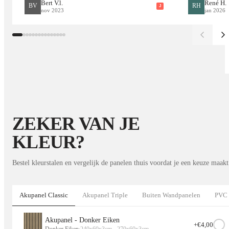
Bert V.l.
René H.
BV
RH
J
nov 2023
jan 2026
ZEKER VAN JE
KLEUR?
Bestel kleurstalen en vergelijk de panelen thuis voordat je een keuze maakt
Akupanel Classic
Akupanel Triple
Buiten Wandpanelen
PVC 
Akupanel - Donker Eiken
+€
4,00