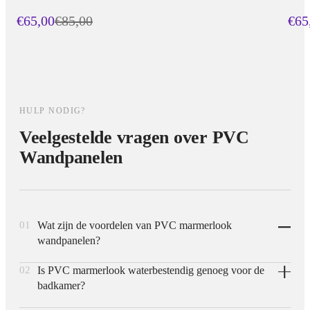
€65,00
€
85,00
€65
HULP NODIG?
Veelgestelde vragen over PVC
Wandpanelen
01
Wat zijn de voordelen van PVC marmerlook
wandpanelen?
02
Is PVC marmerlook waterbestendig genoeg voor de
PVC marmerlook panelen zijn licht in gewicht, eenvoudig
badkamer?
zelf te monteren en aanzienlijk goedkoper dan natuursteen of
SPC-varianten, terwijl ze toch dezelfde luxe marmeren