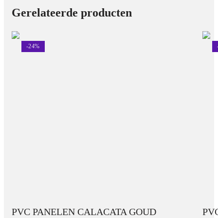
Gerelateerde producten
-
24
%
PVC PANELEN CALACATA GOUD
PV