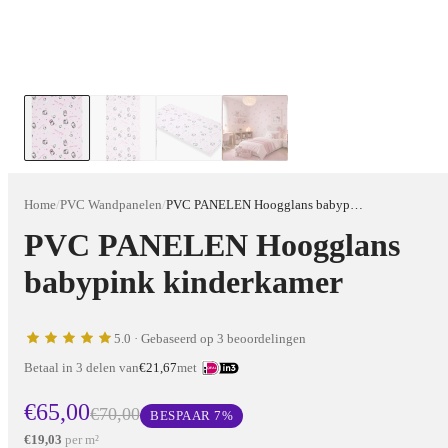
Home
/
PVC Wandpanelen
/
PVC PANELEN Hoogglans babypink kinderkamer
PVC PANELEN Hoogglans
babypink kinderkamer
5.0
· Gebaseerd op 3 beoordelingen
Betaal in 3 delen van
€21,67
met
€65,00
€70,00
BESPAAR
7
%
€19,03
per m²