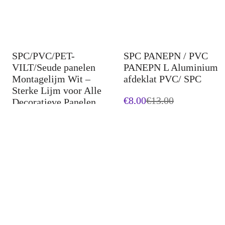
SPC/PVC/PET-
SPC PANEPN / PVC
VILT/Seude panelen
PANEPN L Aluminium
Montagelijm Wit –
afdeklat PVC/ SPC
Sterke Lijm voor Alle
€8,00
€
13,00
Decoratieve Panelen
€8,00
€
14,00
-
38
%
-
30
%