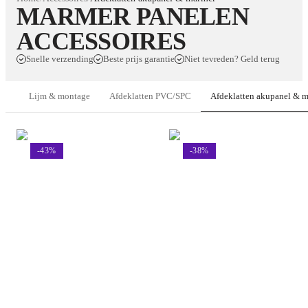
MARMER PANELEN
ACCESSOIRES
Snelle verzending
Beste prijs garantie
Niet tevreden? Geld terug
Lijm & montage
Afdeklatten PVC/SPC
Afdeklatten akupanel & 
-
43
%
-
38
%