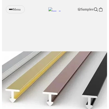
Samples
Menu
Wandpanelen
Verlichting
Meubels
Sfeerhaarden
Decoratie
Accessoires
Samples